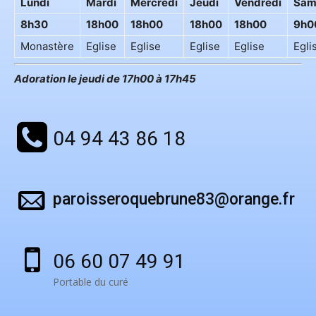
Lundi
Mardi
Mercredi
Jeudi
Vendredi
Sam
8h30
18h00
18h00
18h00
18h00
9h0
Monastère
Eglise
Eglise
Eglise
Eglise
Egli
Adoration le jeudi de 17h00 à 17h45
04 94 43 86 18
paroisseroquebrune83@orange.fr
06 60 07 49 91
Portable du curé