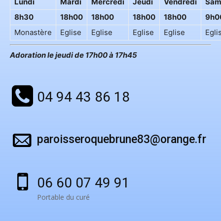
Lundi
Mardi
Mercredi
Jeudi
Vendredi
Sam
8h30
18h00
18h00
18h00
18h00
9h0
Monastère
Eglise
Eglise
Eglise
Eglise
Egli
Adoration le jeudi de 17h00 à 17h45
04 94 43 86 18
paroisseroquebrune83@orange.fr
06 60 07 49 91
Portable du curé