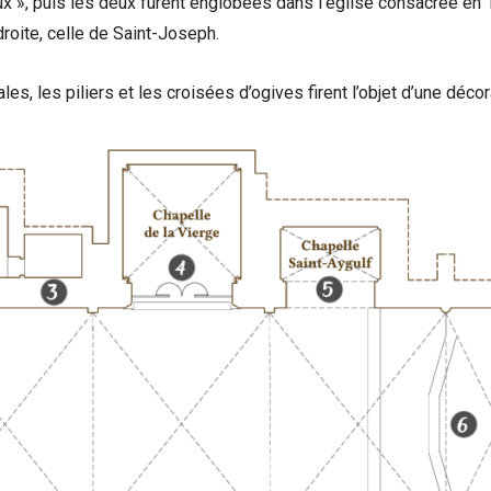
ux », puis les deux furent englobées dans l’église consacrée en 
 droite, celle de Saint-Joseph.
ales, les piliers et les croisées d’ogives firent l’objet d’une déc