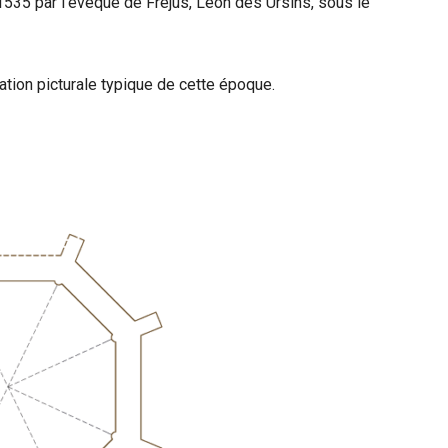
1535 par l’évêque de Fréjus, Léon des Ursins, sous le
oration picturale typique de cette époque.