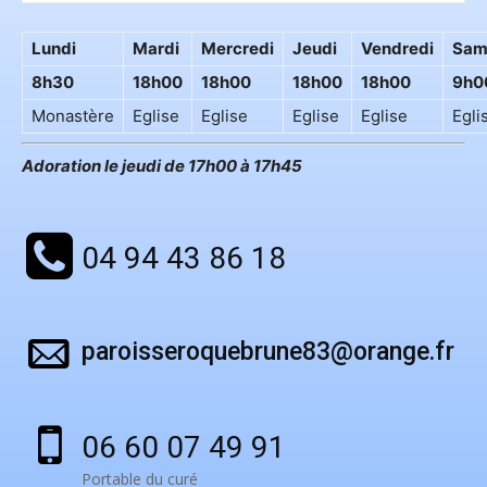
Lundi
Mardi
Mercredi
Jeudi
Vendredi
Sam
8h30
18h00
18h00
18h00
18h00
9h0
Monastère
Eglise
Eglise
Eglise
Eglise
Egli
Adoration le jeudi de 17h00 à 17h45
04 94 43 86 18
paroisseroquebrune83@orange.fr
06 60 07 49 91
Portable du curé